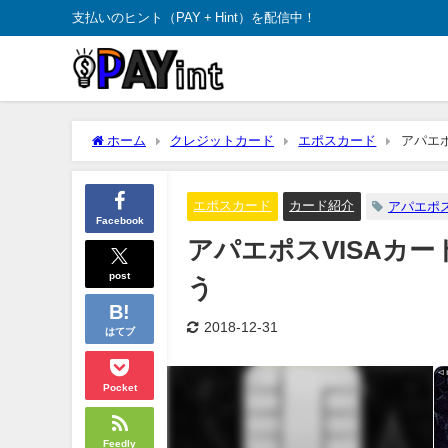
支払いのヒント（PAY + Hint）を配信中！
ホーム
クレジットカード
エポスカード
アパエ
エポスカード
カード紹介
アパエポス
Facebook
アパエポスVISAカ
post
う
2018-12-31
はてブ
Pocket
Feedly