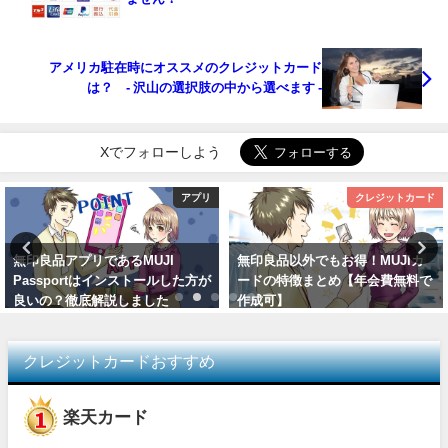
アメリカ駐在時にオススメのクレジットカード
は？ - 沢山の選択肢の中から選べます -
Xでフォローしよう
アプリ
クレジットカード
無印良品アプリであるMUJI
無印良品以外でもお得！MUJIカ
Passportはインストールした方が
ードの特徴まとめ【年会費無料で
良いの？徹底解説しました
作成可】
クレジットカードおすすめ
楽天カード